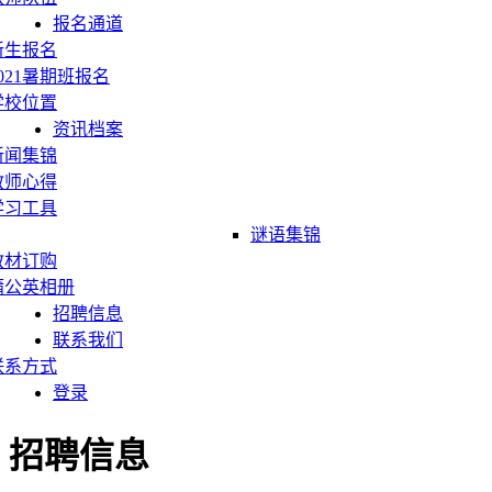
报名通道
新生报名
2021暑期班报名
学校位置
资讯档案
新闻集锦
教师心得
学习工具
谜语集锦
教材订购
蒲公英相册
招聘信息
联系我们
联系方式
登录
招聘信息