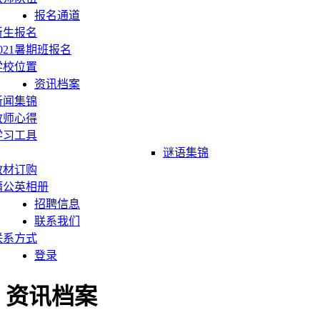
报名通道
新生报名
2021暑期班报名
学校位置
资讯档案
新闻集锦
教师心得
学习工具
谜语集锦
教材订购
蒲公英相册
招聘信息
联系我们
联系方式
登录
资讯档案