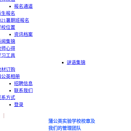
报名通道
新生报名
2021暑期班报名
学校位置
资讯档案
新闻集锦
教师心得
学习工具
谜语集锦
教材订购
蒲公英相册
招聘信息
联系我们
联系方式
登录
蒲公英实验学校校章及
我们的管理团队