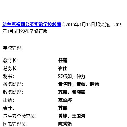
法兰克福蒲公英实验学校校章
自2015年1月15日起实施，2019
年3月5日颁布了修正版。
学校管理
教育长：
任麓
总务长
崔佳
秘书：
邓巧如，仲力
校务助理：
黄晓静
，黄薇
，韩添
教务助理：
苏霞
，费晓燕
出纳：
范盈婷
会计：
苏霞
卫生安全检查员：
黄峥，王卫海
图书管理员
：
陈秀娟